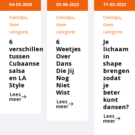
04-03-2026
02-06-2022
11-03-2022
Danstips
,
Danstips
,
Danstips
,
Geen
Geen
Geen
categorie
categorie
categorie
6
6
Je
verschillen
Weetjes
lichaam
tussen
Over
in
Cubaanse
Dans
shape
salsa
Die Jij
brengen
en LA
Nog
zodat
Style
Niet
je
Wist
beter
Lees
kunt
meer
Lees
dansen?
meer
Lees
meer