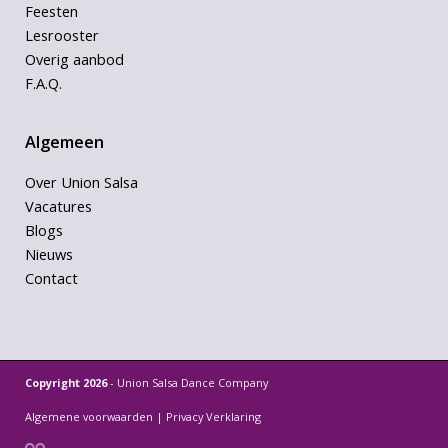
Feesten
Lesrooster
Overig aanbod
F.A.Q.
Algemeen
Over Union Salsa
Vacatures
Blogs
Nieuws
Contact
Copyright 2026
- Union Salsa Dance Company
Algemene voorwaarden
|
Privacy Verklaring