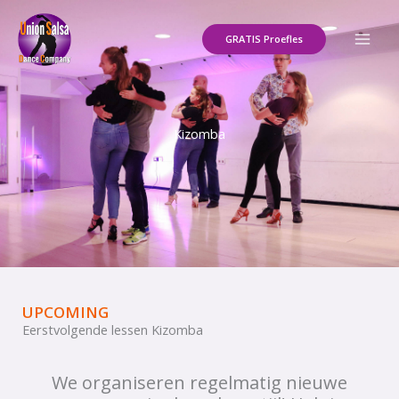
Ga
naar
GRATIS Proefles
de
inhoud
Kizomba
UPCOMING
Eerstvolgende lessen Kizomba
We organiseren regelmatig nieuwe