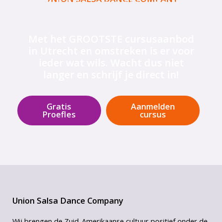
Meld je aan voor een
cursus
Met het GROOTSTE cursusaanbod
in Utrecht en omstreken is er voor
ieder wat wils. Wacht dus niet
langer en schrijf je direct in!
Gratis
Aanmelden
Proefles
cursus
Union Salsa Dance Company
Wij brengen de Zuid-Amerikaanse cultuur positief onder de