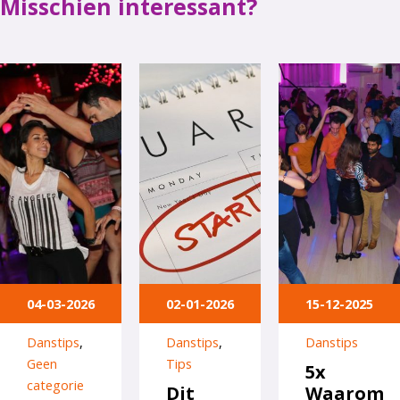
Misschien interessant?
04-03-2026
02-01-2026
15-12-2025
Danstips
,
Danstips
,
Danstips
Geen
Tips
5x
categorie
Dit
Waarom