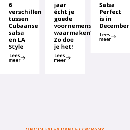
6
jaar
Salsa
verschillen
écht je
Perfect
tussen
goede
is in
Cubaanse
voornemens
December
salsa
waarmaken?
Lees
en LA
Zo doe
meer
Style
je het!
Lees
Lees
meer
meer
UNION SALSA DANCE COMPANY