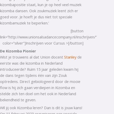
kizombapositie staat, kun je op heel veel muziek
kizomba dansen. Ook zoukmuziek leent zich er
goed voor. Je hoeft je dus niet tot speciale
kizombamuziek te beperken.’
[button
link=”http://www.unionsalsadancecompany.nl/inschrijven/”
color=”silver”]Inschrijven voor Cursus >[/button]
De Kizomba Pionier
Wist je trouwens al dat Union docent
Stanley
de
eerste was die kizomba in Nederland
introduceerde? Ruim 15 jaar geleden kwam hij
de dans tegen tijdens één van zijn Zouk
optredens. Direct gebiologeerd door de mooie
flow is hij zich gaan verdiepen in Kizomba en
stelde zich ten doel om het ook in Nederland
bekendheid te geven.
Wil jij ook Kizomba leren? Dan is dit is jouw kans!
Op 11 februari 2023 organiseren een speciale