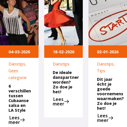
04-03-2026
18-02-2026
02-01-2026
Danstips
,
Danstips
Danstips
,
Geen
Tips
De ideale
danspartner
categorie
Dit jaar
worden?
écht je
6
Zo doe je
goede
verschillen
het!
voornemens
tussen
waarmaken?
Lees
Cubaanse
Zo doe je
meer
salsa en
het!
LA Style
Lees
Lees
meer
meer