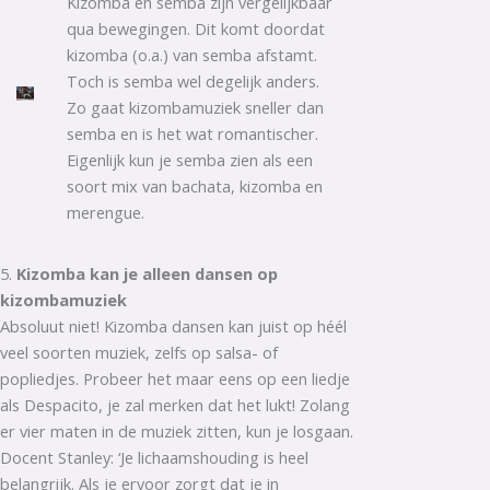
Kizomba en semba zijn vergelijkbaar
qua bewegingen. Dit komt doordat
kizomba (o.a.) van semba afstamt.
Toch is semba wel degelijk anders.
Zo gaat kizombamuziek sneller dan
semba en is het wat romantischer.
Eigenlijk kun je semba zien als een
soort mix van bachata, kizomba en
merengue.
5.
Kizomba kan je alleen dansen op
kizombamuziek
Absoluut niet! Kizomba dansen kan juist op héél
veel soorten muziek, zelfs op salsa- of
popliedjes. Probeer het maar eens op een liedje
als Despacito, je zal merken dat het lukt! Zolang
er vier maten in de muziek zitten, kun je losgaan.
Docent Stanley: ‘Je lichaamshouding is heel
belangrijk. Als je ervoor zorgt dat je in