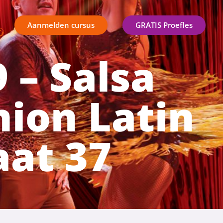
Aanmelden cursus
GRATIS Proefles
 – Salsa
nion Latin
aat 37