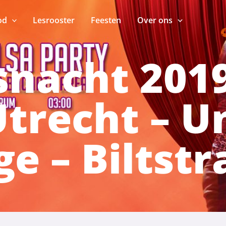
od
Lesrooster
Feesten
Over ons
nacht 2019
Utrecht – U
e – Biltstr