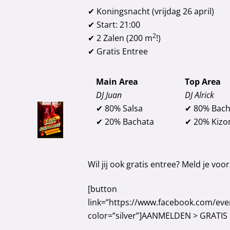
✔ Koningsnacht (vrijdag 26 april)
✔ Start: 21:00
2
✔ 2 Zalen (200 m
!)
✔ Gratis Entree
Main Area
Top Area
DJ Juan
DJ Alrick
✔ 80% Salsa
✔ 80% Bach
✔ 20% Bachata
✔ 20% Kiz
Wil jij ook gratis entree? Meld je voor
[button
link=”https://www.facebook.com/ev
color=”silver”]AANMELDEN > GRATIS