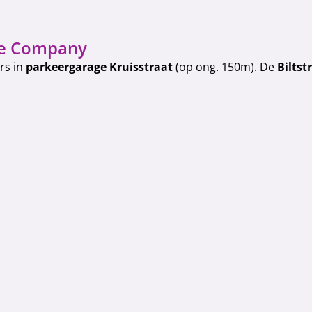
ce Company
ers in
parkeergarage Kruisstraat
(op ong. 150m). De
Biltst