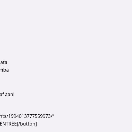
ata
omba
af aan!
ents/1994013777559973/”
 ENTREE[/button]