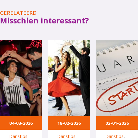
GERELATEERD
Misschien interessant?
04-03-2026
18-02-2026
02-01-2026
Danstips
,
Danstips
Danstips
,