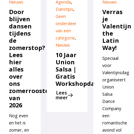
Nieuws
Agenda
,
Nieuws
Danstips
,
Door
Verras
Geen
blijven
je
onderdeel
dansen
Valentijn
van een
tijdens
the
categorie
,
de
Latin
Nieuws
zomerstop?
Way!
Lees
10 Jaar
Speciaal
hier
Union
voor
alles
Salsa |
Valentijnsdag
over
Gratis
organiseert
ons
Workshopdag
Union
zomerrooster
Lees
Salsa
van
meer
Dance
2026
Company
Nog even
een
en het is
romantische
zomer, en
avond vol